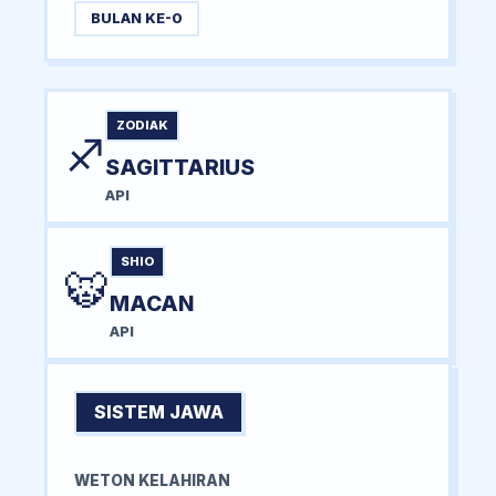
BULAN KE-0
ZODIAK
♐
SAGITTARIUS
API
SHIO
🐯
MACAN
API
SISTEM JAWA
WETON KELAHIRAN