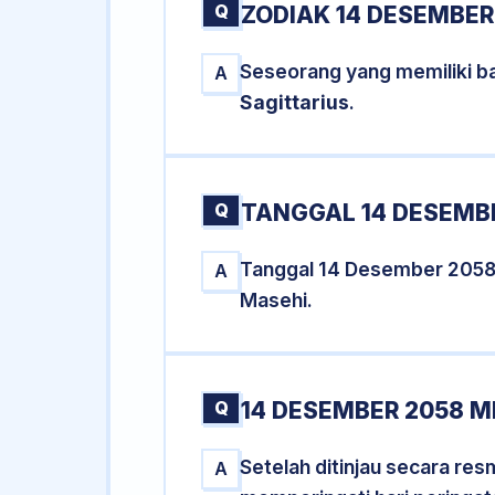
Q
ZODIAK 14 DESEMBER
Seseorang yang memiliki b
A
Sagittarius
.
Q
TANGGAL 14 DESEMBE
Tanggal 14 Desember 2058
A
Masehi.
Q
14 DESEMBER 2058 M
Setelah ditinjau secara re
A