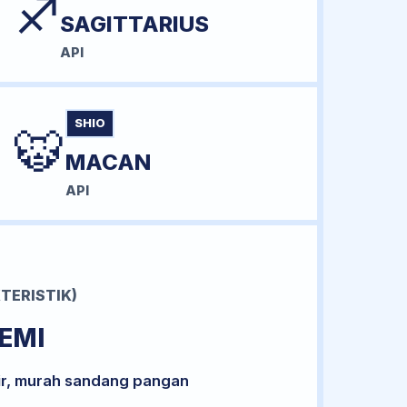
♐
SAGITTARIUS
API
SHIO
🐯
MACAN
API
TERISTIK)
EMI
ir, murah sandang pangan