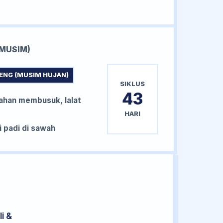
MUSIM)
ENG (MUSIM HUJAN)
SIKLUS
43
han membusuk, lalat
HARI
padi di sawah
i &