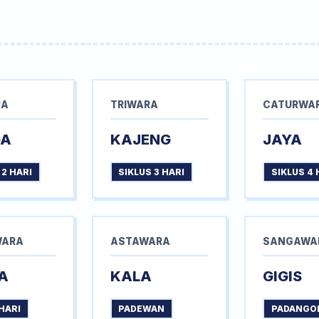
RA
TRIWARA
CATURWA
GA
KAJENG
JAYA
 2 HARI
SIKLUS 3 HARI
SIKLUS 4 
WARA
ASTAWARA
SANGAWA
A
KALA
GIGIS
HARI
PADEWAN
PADANGO