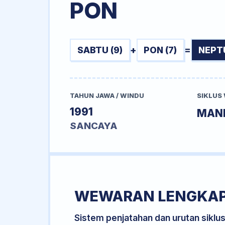
PON
SABTU (9)
+
PON (7)
=
NEPT
TAHUN JAWA / WINDU
SIKLUS
1991
MAN
SANCAYA
WEWARAN LENGKA
Sistem penjatahan dan urutan siklu