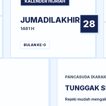
KALENDER HIJRIAH
JUMADILAKHIR
28
1481 H
BULAN KE-0
PANCASUDA (KARAK
TUNGGAK S
Rejeki mudah mengal