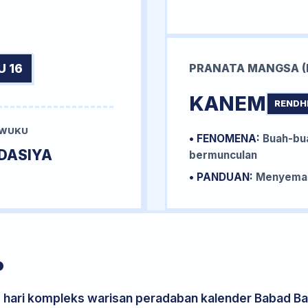
U 16
PRANATA MANGSA (
KANEM
RENDH
 WUKU
• FENOMENA:
Buah-bua
DASIYA
bermunculan
• PANDUAN:
Menyemai 
P
s hari kompleks warisan peradaban kalender Babad Bal