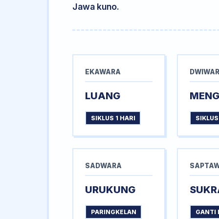
Jawa kuno.
EKAWARA
DWIWA
LUANG
MEN
SIKLUS 1 HARI
SIKLUS
SADWARA
SAPTA
URUKUNG
SUKR
PARINGKELAN
GANTI 