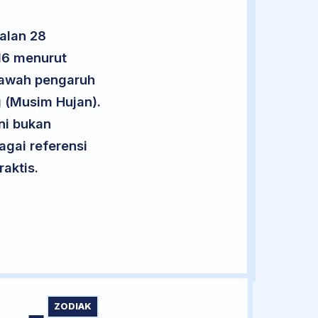
alan 28
 16 menurut
 bawah pengaruh
 (Musim Hujan).
ini bukan
agai referensi
aktis.
ZODIAK