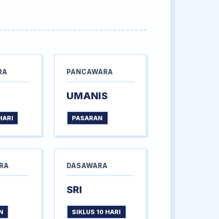
RA
PANCAWARA
UMANIS
HARI
PASARAN
RA
DASAWARA
SRI
N
SIKLUS 10 HARI