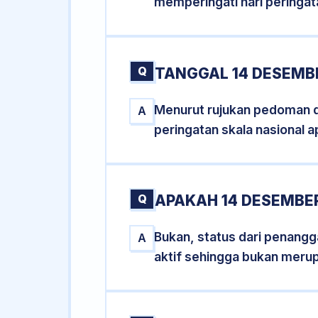
memperingati hari peringat
Q
TANGGAL 14 DESEMBE
Menurut rujukan pedoman dar
A
peringatan skala nasional a
Q
APAKAH 14 DESEMBE
Bukan, status dari penangga
A
aktif sehingga bukan meru