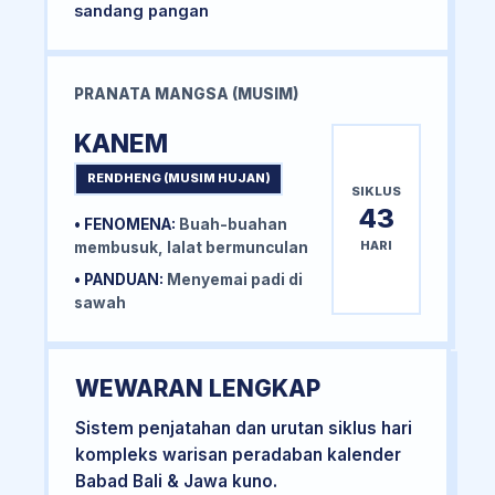
sandang pangan
PRANATA MANGSA (MUSIM)
KANEM
RENDHENG (MUSIM HUJAN)
SIKLUS
43
• FENOMENA:
Buah-buahan
HARI
membusuk, lalat bermunculan
• PANDUAN:
Menyemai padi di
sawah
WEWARAN LENGKAP
Sistem penjatahan dan urutan siklus hari
kompleks warisan peradaban kalender
Babad Bali & Jawa kuno.