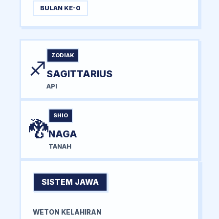
BULAN KE-0
ZODIAK
♐
SAGITTARIUS
API
SHIO
🐉
NAGA
TANAH
SISTEM JAWA
WETON KELAHIRAN