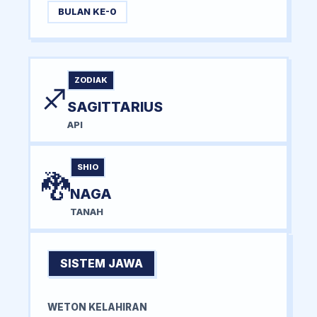
BULAN KE-0
ZODIAK
♐
SAGITTARIUS
API
SHIO
🐉
NAGA
TANAH
SISTEM JAWA
WETON KELAHIRAN