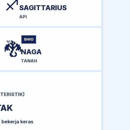
♐
SAGITTARIUS
API
SHIO
🐉
NAGA
TANAH
TERISTIK)
TAK
 bekerja keras