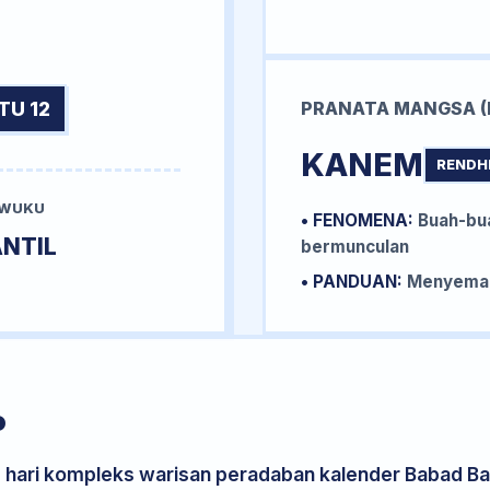
TU 12
PRANATA MANGSA (
KANEM
RENDH
 WUKU
• FENOMENA:
Buah-bua
NTIL
bermunculan
• PANDUAN:
Menyemai 
P
s hari kompleks warisan peradaban kalender Babad Bal