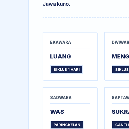
Jawa kuno.
EKAWARA
DWIWA
LUANG
MEN
SIKLUS 1 HARI
SIKLUS
SADWARA
SAPTA
WAS
SUKR
PARINGKELAN
GANTI 