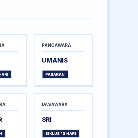
RA
PANCAWARA
UMANIS
HARI
PASARAN
RA
DASAWARA
R
SRI
N
SIKLUS 10 HARI