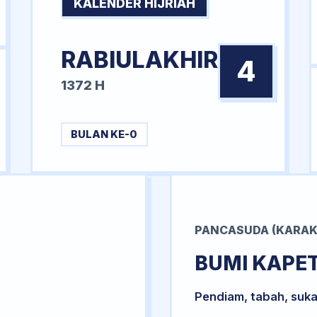
KALENDER HIJRIAH
RABIULAKHIR
4
1372 H
BULAN KE-0
PANCASUDA (KARAK
BUMI KAPE
Pendiam, tabah, suka