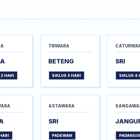
RA
TRIWARA
CATURWA
GA
BETENG
SRI
 2 HARI
SIKLUS 3 HARI
SIKLUS 4 
WARA
ASTAWARA
SANGAWA
A
SRI
JANGU
HARI
PADEWAN
PADANGO