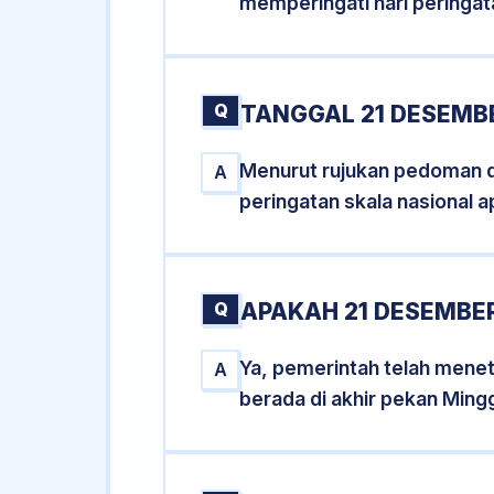
memperingati hari peringat
Q
TANGGAL 21 DESEMBE
Menurut rujukan pedoman dar
A
peringatan skala nasional a
Q
APAKAH 21 DESEMBE
Ya, pemerintah telah mene
A
berada di akhir pekan Ming