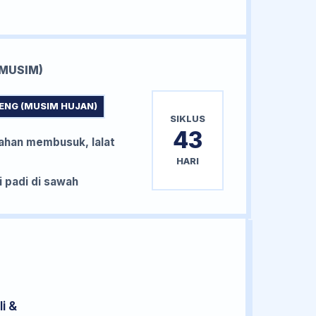
MUSIM)
ENG (MUSIM HUJAN)
SIKLUS
43
han membusuk, lalat
HARI
padi di sawah
i &