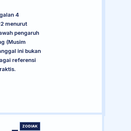
galan 4
12 menurut
 bawah pengaruh
eng (Musim
Tanggal ini bukan
agai referensi
aktis.
ZODIAK