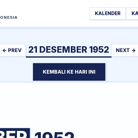
KALENDER
K
DONESIA
21 DESEMBER 1952
← PREV
NEXT →
KEMBALI KE HARI INI
BER