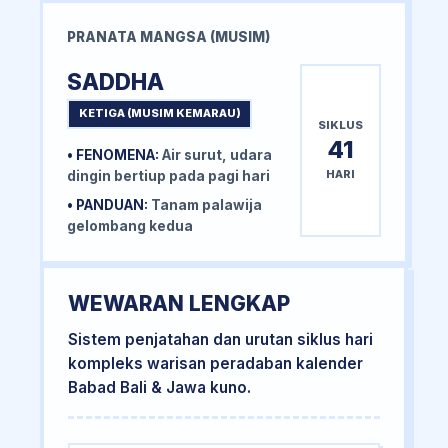
PRANATA MANGSA (MUSIM)
SADDHA
KETIGA (MUSIM KEMARAU)
SIKLUS
41
• FENOMENA:
Air surut, udara
HARI
dingin bertiup pada pagi hari
• PANDUAN:
Tanam palawija
gelombang kedua
WEWARAN LENGKAP
Sistem penjatahan dan urutan siklus hari
kompleks warisan peradaban kalender
Babad Bali & Jawa kuno.