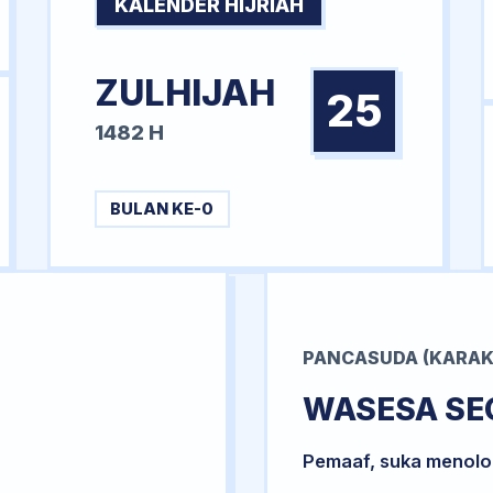
KALENDER HIJRIAH
ZULHIJAH
25
1482 H
BULAN KE-0
PANCASUDA (KARAK
WASESA SE
Pemaaf, suka menol