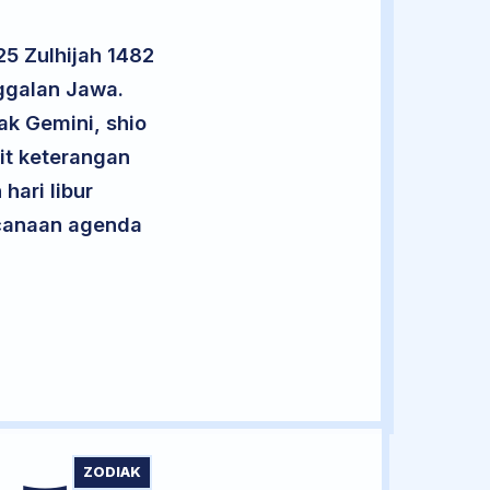
5 Zulhijah 1482
ggalan Jawa.
ak Gemini, shio
it keterangan
hari libur
encanaan agenda
ZODIAK