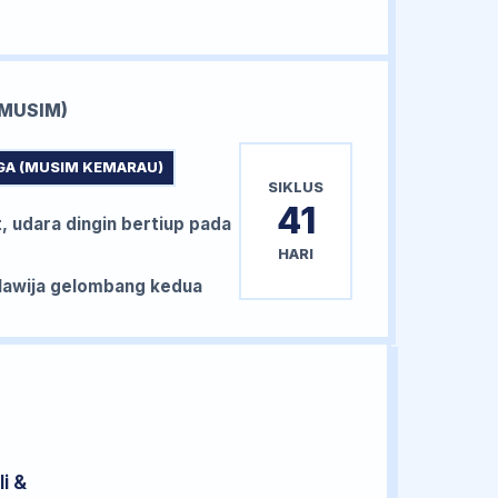
MUSIM)
GA (MUSIM KEMARAU)
SIKLUS
41
, udara dingin bertiup pada
HARI
awija gelombang kedua
i &