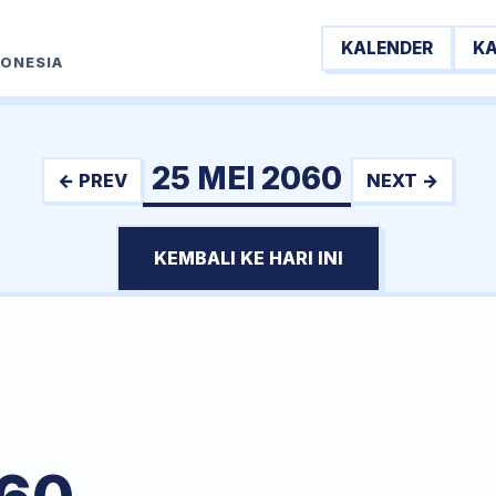
KALENDER
K
DONESIA
25 MEI 2060
← PREV
NEXT →
KEMBALI KE HARI INI