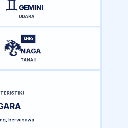
♊
GEMINI
UDARA
SHIO
🐉
NAGA
TANAH
TERISTIK)
GARA
ong, berwibawa