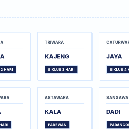
RA
TRIWARA
CATURWA
GA
KAJENG
JAYA
 2 HARI
SIKLUS 3 HARI
SIKLUS 4 
WARA
ASTAWARA
SANGAWA
A
KALA
DADI
HARI
PADEWAN
PADANGO