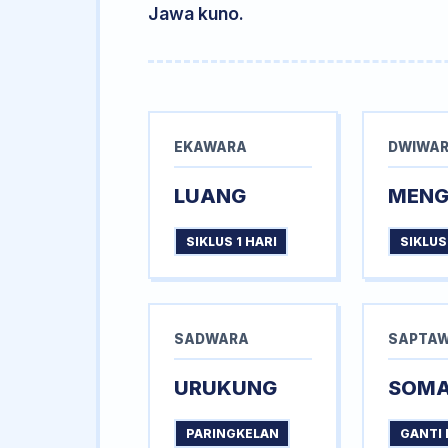
Jawa kuno.
EKAWARA
DWIWA
LUANG
MEN
SIKLUS 1 HARI
SIKLUS
SADWARA
SAPTA
URUKUNG
SOM
PARINGKELAN
GANTI 