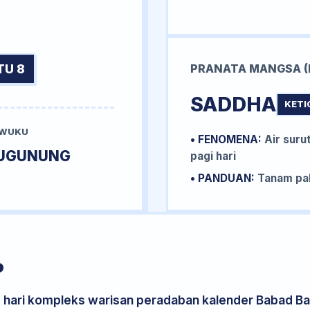
TU 8
PRANATA MANGSA (
SADDHA
KETI
 WUKU
• FENOMENA:
Air surut
UGUNUNG
pagi hari
• PANDUAN:
Tanam pal
P
s hari kompleks warisan peradaban kalender Babad Bal