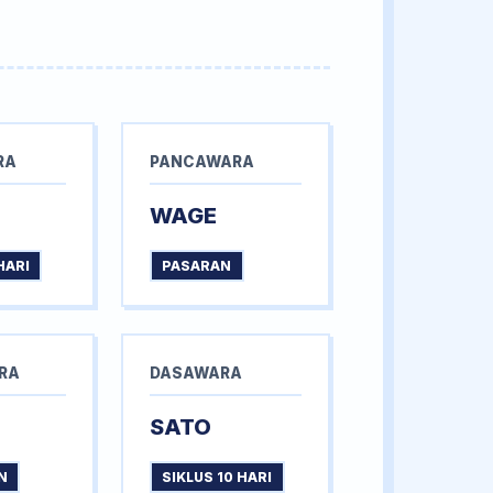
RA
PANCAWARA
WAGE
HARI
PASARAN
RA
DASAWARA
SATO
N
SIKLUS 10 HARI