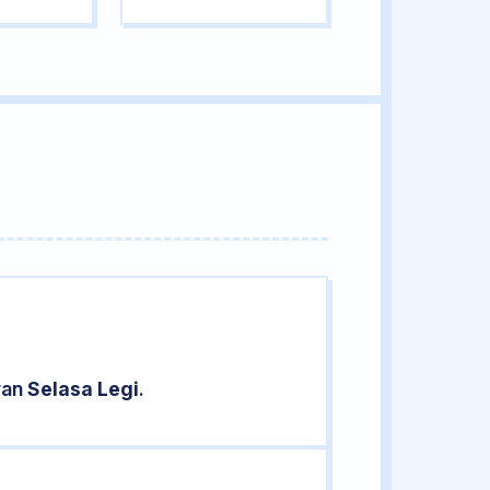
ran
Selasa Legi
.