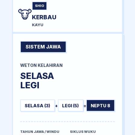
SHIO
🐮
KERBAU
KAYU
SISTEM JAWA
WETON KELAHIRAN
SELASA
LEGI
SELASA (3)
+
LEGI (5)
=
NEPTU 8
TAHUN JAWA / WINDU
SIKLUS WUKU