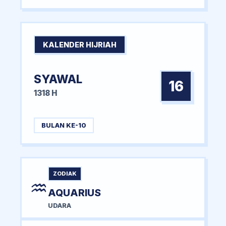
KALENDER HIJRIAH
SYAWAL
16
1318 H
BULAN KE-10
ZODIAK
♒
AQUARIUS
UDARA