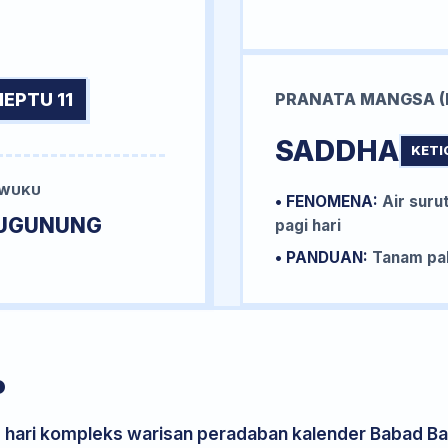
NEPTU 11
PRANATA MANGSA (
SADDHA
KETI
 WUKU
• FENOMENA:
Air surut
UGUNUNG
pagi hari
• PANDUAN:
Tanam pal
P
s hari kompleks warisan peradaban kalender Babad Bal