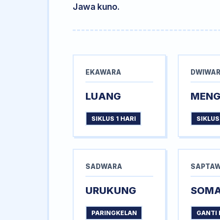
Jawa kuno.
EKAWARA
DWIWA
LUANG
MEN
SIKLUS 1 HARI
SIKLUS
SADWARA
SAPTA
URUKUNG
SOM
PARINGKELAN
GANTI 