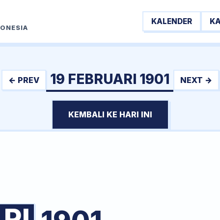
KALENDER
K
DONESIA
19 FEBRUARI 1901
← PREV
NEXT →
KEMBALI KE HARI INI
RI