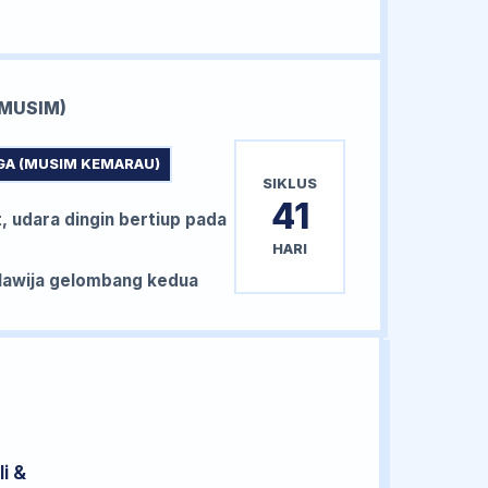
MUSIM)
GA (MUSIM KEMARAU)
SIKLUS
41
, udara dingin bertiup pada
HARI
awija gelombang kedua
i &