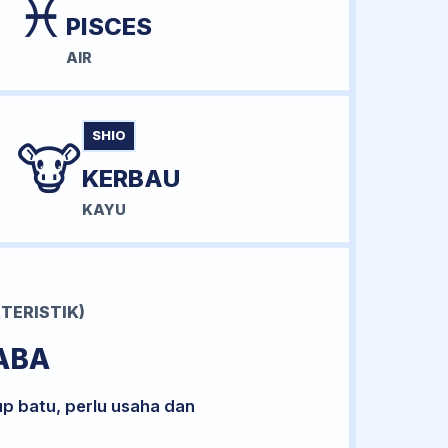
♓
PISCES
AIR
SHIO
🐮
KERBAU
KAYU
TERISTIK)
ABA
up batu, perlu usaha dan