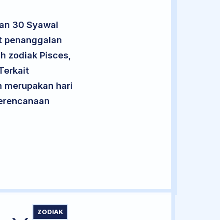
lan 30 Syawal
ut penanggalan
h zodiak Pisces,
Terkait
an merupakan hari
 perencanaan
ZODIAK