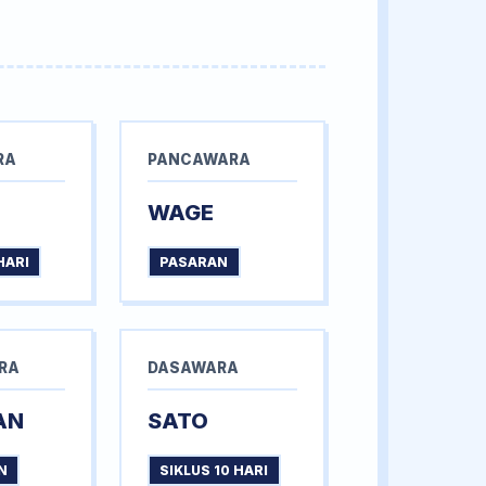
RA
PANCAWARA
WAGE
HARI
PASARAN
RA
DASAWARA
AN
SATO
N
SIKLUS 10 HARI