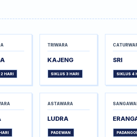
RA
TRIWARA
CATURWA
GA
KAJENG
SRI
 2 HARI
SIKLUS 3 HARI
SIKLUS 4 
WARA
ASTAWARA
SANGAWA
A
LUDRA
ERANG
HARI
PADEWAN
PADANGO