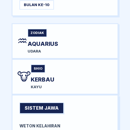
BULAN KE-10
ZODIAK
♒
AQUARIUS
UDARA
SHIO
🐮
KERBAU
KAYU
SISTEM JAWA
WETON KELAHIRAN