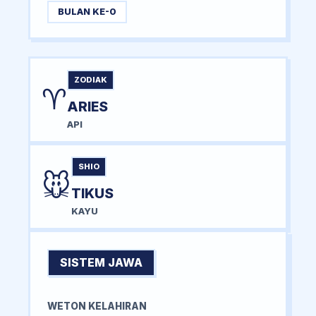
BULAN KE-0
ZODIAK
♈
ARIES
API
SHIO
🐭
TIKUS
KAYU
SISTEM JAWA
WETON KELAHIRAN