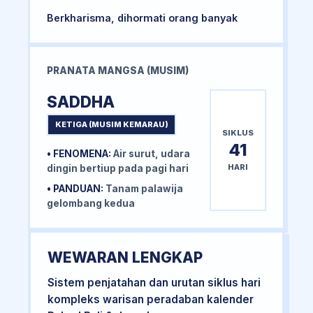
Berkharisma, dihormati orang banyak
PRANATA MANGSA (MUSIM)
SADDHA
KETIGA (MUSIM KEMARAU)
SIKLUS
41
• FENOMENA:
Air surut, udara
HARI
dingin bertiup pada pagi hari
• PANDUAN:
Tanam palawija
gelombang kedua
WEWARAN LENGKAP
Sistem penjatahan dan urutan siklus hari
kompleks warisan peradaban kalender