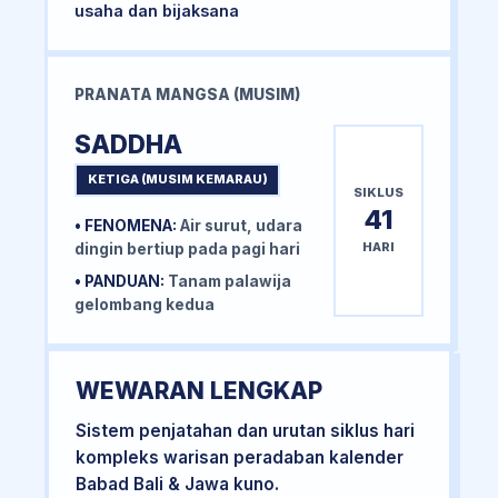
usaha dan bijaksana
PRANATA MANGSA (MUSIM)
SADDHA
KETIGA (MUSIM KEMARAU)
SIKLUS
41
• FENOMENA:
Air surut, udara
HARI
dingin bertiup pada pagi hari
• PANDUAN:
Tanam palawija
gelombang kedua
WEWARAN LENGKAP
Sistem penjatahan dan urutan siklus hari
kompleks warisan peradaban kalender
Babad Bali & Jawa kuno.