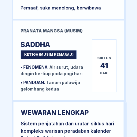
Pemaaf, suka menolong, berwibawa
PRANATA MANGSA (MUSIM)
SADDHA
KETIGA (MUSIM KEMARAU)
SIKLUS
41
• FENOMENA:
Air surut, udara
HARI
dingin bertiup pada pagi hari
• PANDUAN:
Tanam palawija
gelombang kedua
WEWARAN LENGKAP
Sistem penjatahan dan urutan siklus hari
kompleks warisan peradaban kalender