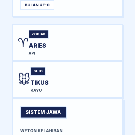
BULAN KE-0
ZODIAK
♈
ARIES
API
SHIO
🐭
TIKUS
KAYU
SISTEM JAWA
WETON KELAHIRAN