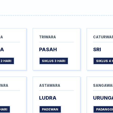
RA
TRIWARA
CATURWA
GA
PASAH
SRI
 2 HARI
SIKLUS 3 HARI
SIKLUS 4 
WARA
ASTAWARA
SANGAWA
LUDRA
URUNG
HARI
PADEWAN
PADANGO