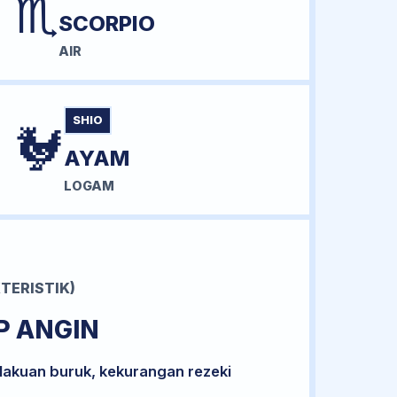
♏
SCORPIO
AIR
SHIO
🐓
AYAM
LOGAM
TERISTIK)
P ANGIN
lakuan buruk, kekurangan rezeki