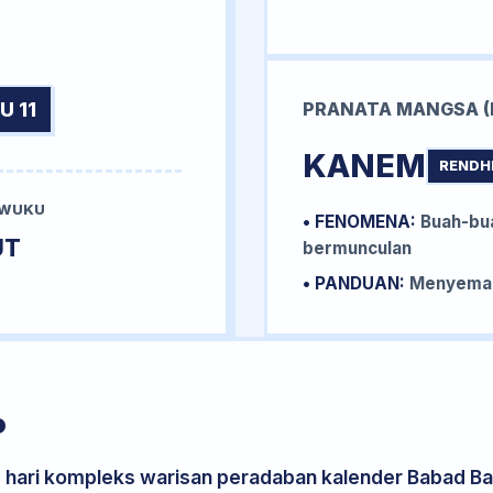
U 11
PRANATA MANGSA (
KANEM
RENDH
 WUKU
• FENOMENA:
Buah-bua
UT
bermunculan
• PANDUAN:
Menyemai 
P
s hari kompleks warisan peradaban kalender Babad Bal