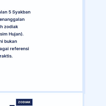
alan 5 Syakban
penanggalan
uh zodiak
sim Hujan).
ini bukan
agai referensi
aktis.
ZODIAK