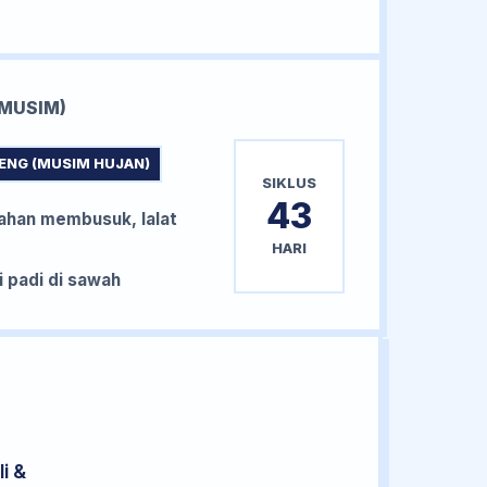
MUSIM)
ENG (MUSIM HUJAN)
SIKLUS
43
han membusuk, lalat
HARI
padi di sawah
i &