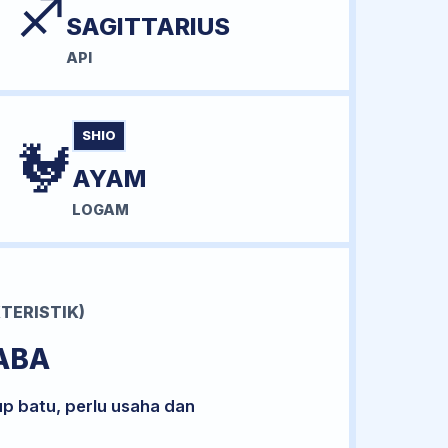
♐
SAGITTARIUS
API
SHIO
🐓
AYAM
LOGAM
TERISTIK)
ABA
up batu, perlu usaha dan