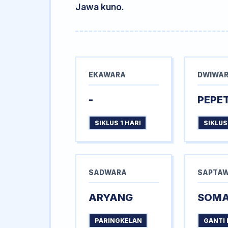
Jawa kuno.
EKAWARA
DWIWA
-
PEPE
SIKLUS 1 HARI
SIKLUS
SADWARA
SAPTA
ARYANG
SOM
PARINGKELAN
GANTI 