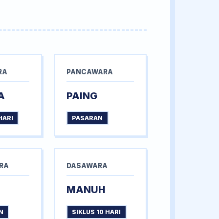
RA
PANCAWARA
A
PAING
HARI
PASARAN
RA
DASAWARA
MANUH
N
SIKLUS 10 HARI