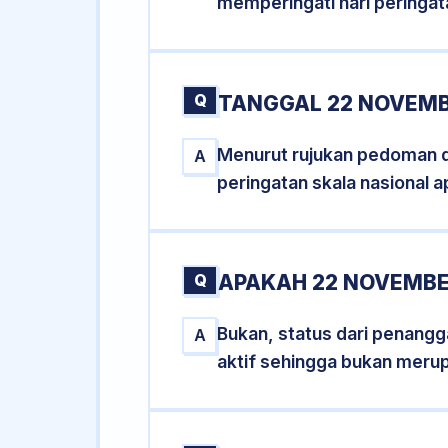
memperingati hari peringat
Q
TANGGAL 22 NOVEMB
Menurut rujukan pedoman dar
A
peringatan skala nasional a
Q
APAKAH 22 NOVEMBE
Bukan, status dari penangga
A
aktif sehingga bukan meru