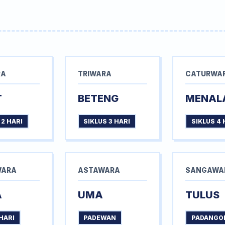
RA
TRIWARA
CATURWA
T
BETENG
MENAL
 2 HARI
SIKLUS 3 HARI
SIKLUS 4 
WARA
ASTAWARA
SANGAWA
A
UMA
TULUS
HARI
PADEWAN
PADANGO