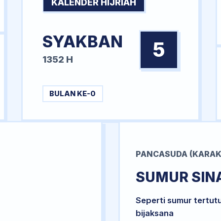
KALENDER HIJRIAH
SYAKBAN
5
1352 H
BULAN KE-0
PANCASUDA (KARAK
SUMUR SIN
Seperti sumur tertut
bijaksana