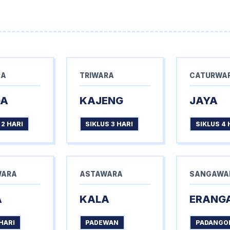
RA
TRIWARA
CATURWA
GA
KAJENG
JAYA
 2 HARI
SIKLUS 3 HARI
SIKLUS 4 
WARA
ASTAWARA
SANGAWA
A
KALA
ERANG
HARI
PADEWAN
PADANGO