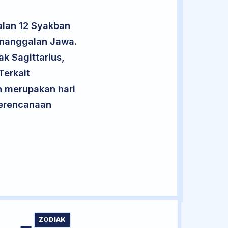
alan 12 Syakban
enanggalan Jawa.
ak Sagittarius,
erkait
an merupakan hari
 perencanaan
ZODIAK