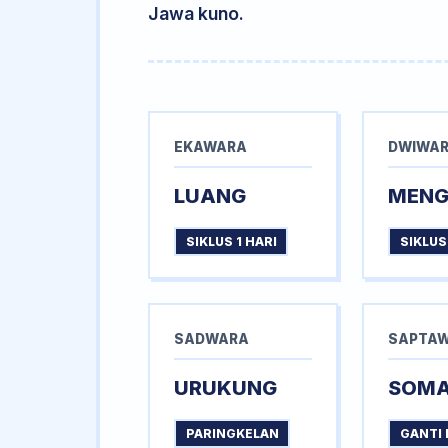
Jawa kuno.
EKAWARA
DWIWA
LUANG
MEN
SIKLUS 1 HARI
SIKLUS
SADWARA
SAPTA
URUKUNG
SOM
PARINGKELAN
GANTI 