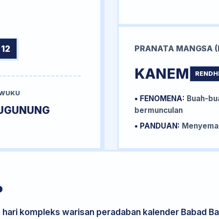
12
PRANATA MANGSA (
KANEM
RENDH
 WUKU
• FENOMENA:
Buah-bua
UGUNUNG
bermunculan
• PANDUAN:
Menyemai 
P
s hari kompleks warisan peradaban kalender Babad Bal