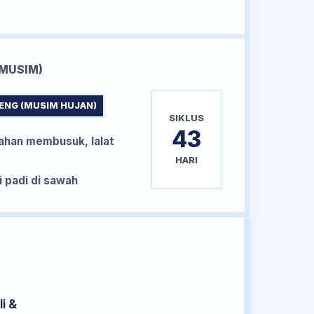
MUSIM)
ENG (MUSIM HUJAN)
SIKLUS
43
han membusuk, lalat
HARI
padi di sawah
i &