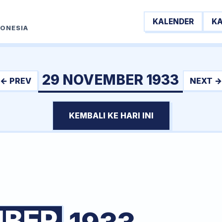
KALENDER
K
DONESIA
29 NOVEMBER 1933
← PREV
NEXT →
KEMBALI KE HARI INI
BER