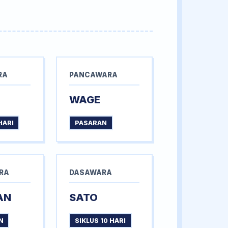
RA
PANCAWARA
WAGE
HARI
PASARAN
RA
DASAWARA
AN
SATO
N
SIKLUS 10 HARI