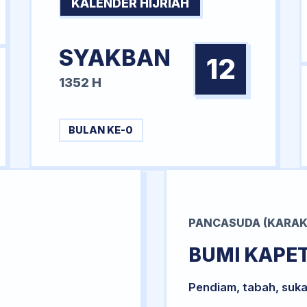
KALENDER HIJRIAH
SYAKBAN
12
1352 H
BULAN KE-0
PANCASUDA (KARAK
BUMI KAPE
Pendiam, tabah, suka