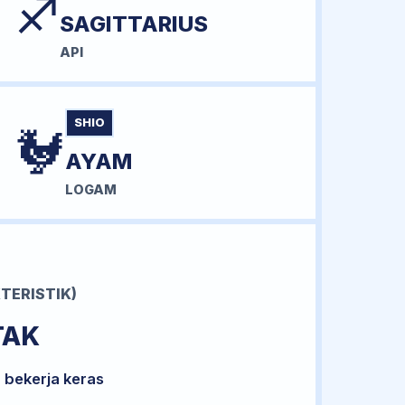
♐
SAGITTARIUS
API
SHIO
🐓
AYAM
LOGAM
TERISTIK)
TAK
 bekerja keras