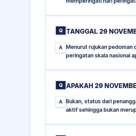
memperingati hari peringat
Q
TANGGAL 29 NOVEMB
Menurut rujukan pedoman dar
A
peringatan skala nasional a
Q
APAKAH 29 NOVEMBE
Bukan, status dari penangga
A
aktif sehingga bukan meru