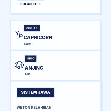
BULAN KE-9
ZODIAK
♑
CAPRICORN
BUMI
SHIO
🐶
ANJING
AIR
SISTEM JAWA
WETON KELAHIRAN