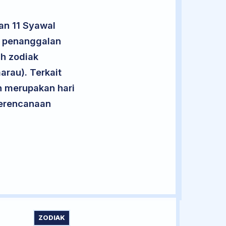
an 11 Syawal
t penanggalan
uh zodiak
arau). Terkait
an merupakan hari
 perencanaan
ZODIAK