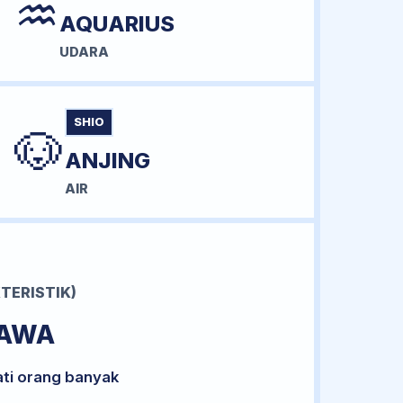
♒
AQUARIUS
UDARA
SHIO
🐶
ANJING
AIR
TERISTIK)
BAWA
ati orang banyak