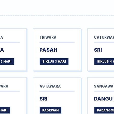
RA
TRIWARA
CATURWA
GA
PASAH
SRI
 2 HARI
SIKLUS 3 HARI
SIKLUS 4 
WARA
ASTAWARA
SANGAWA
SRI
DANGU
HARI
PADEWAN
PADANGO