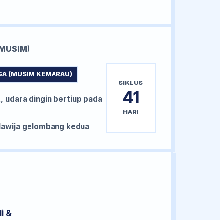
MUSIM)
GA (MUSIM KEMARAU)
SIKLUS
41
, udara dingin bertiup pada
HARI
awija gelombang kedua
i &