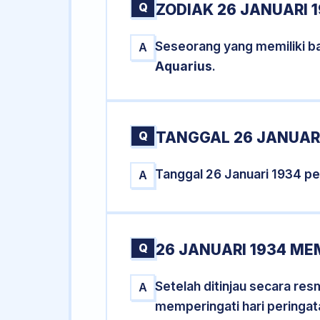
Q
ZODIAK 26 JANUARI 
Seseorang yang memiliki ba
A
Aquarius
.
Q
TANGGAL 26 JANUARI
Tanggal 26 Januari 1934 p
A
Q
26 JANUARI 1934 ME
Setelah ditinjau secara re
A
memperingati hari peringat