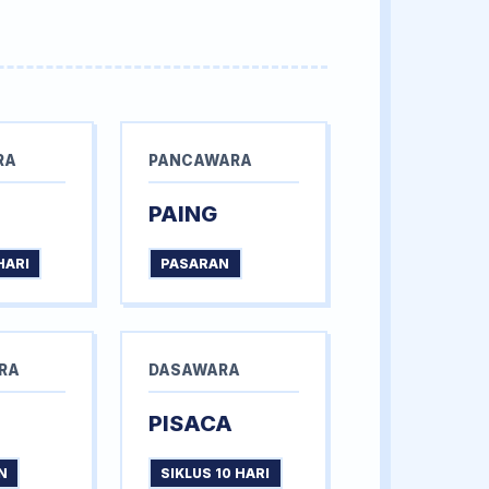
RA
PANCAWARA
PAING
HARI
PASARAN
RA
DASAWARA
PISACA
N
SIKLUS 10 HARI