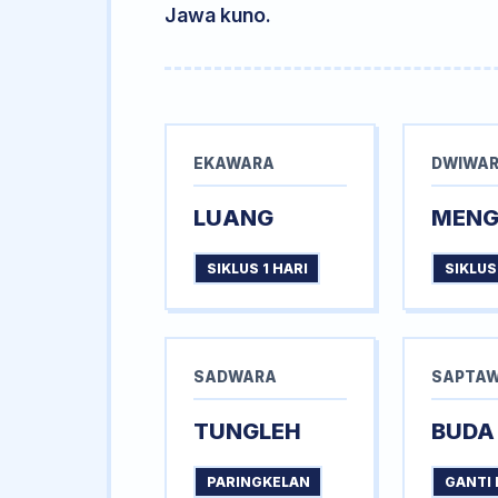
Jawa kuno.
EKAWARA
DWIWA
LUANG
MEN
SIKLUS 1 HARI
SIKLUS
SADWARA
SAPTA
TUNGLEH
BUDA
PARINGKELAN
GANTI 