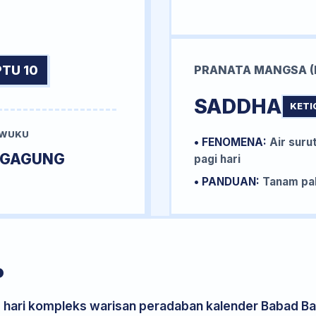
TU 10
PRANATA MANGSA (
SADDHA
KETI
 WUKU
• FENOMENA:
Air surut
IGAGUNG
pagi hari
• PANDUAN:
Tanam pal
P
s hari kompleks warisan peradaban kalender Babad Bal