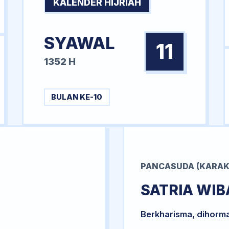
KALENDER HIJRIAH
SYAWAL
11
1352 H
BULAN KE-10
PANCASUDA (KARAK
SATRIA WI
Berkharisma, dihorm