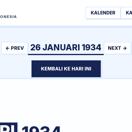
KALENDER
K
DONESIA
26 JANUARI 1934
← PREV
NEXT →
KEMBALI KE HARI INI
RI