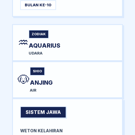
BULAN KE-10
ZODIAK
♒
AQUARIUS
UDARA
SHIO
🐶
ANJING
AIR
SISTEM JAWA
WETON KELAHIRAN