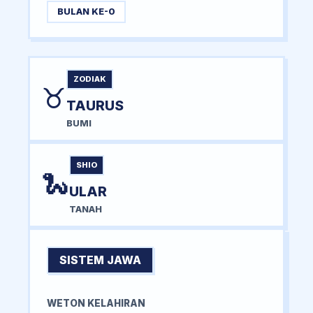
BULAN KE-0
ZODIAK
♉
TAURUS
BUMI
SHIO
🐍
ULAR
TANAH
SISTEM JAWA
WETON KELAHIRAN