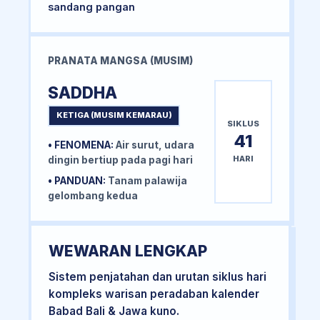
sandang pangan
PRANATA MANGSA (MUSIM)
SADDHA
KETIGA (MUSIM KEMARAU)
SIKLUS
41
• FENOMENA:
Air surut, udara
HARI
dingin bertiup pada pagi hari
• PANDUAN:
Tanam palawija
gelombang kedua
WEWARAN LENGKAP
Sistem penjatahan dan urutan siklus hari
kompleks warisan peradaban kalender
Babad Bali & Jawa kuno.