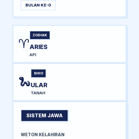
BULAN KE-0
ZODIAK
♈
ARIES
API
SHIO
🐍
ULAR
TANAH
SISTEM JAWA
WETON KELAHIRAN