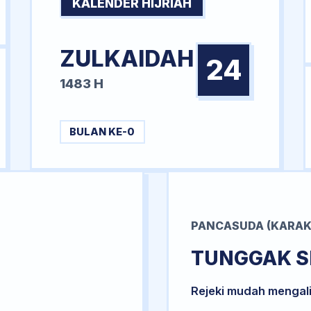
KALENDER HIJRIAH
ZULKAIDAH
24
1483 H
BULAN KE-0
PANCASUDA (KARAK
TUNGGAK S
Rejeki mudah mengal