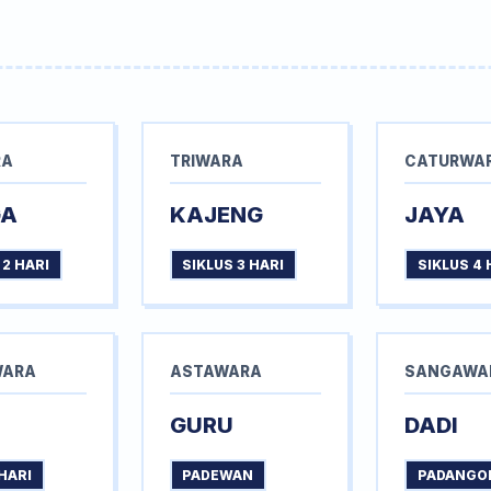
RA
TRIWARA
CATURWA
GA
KAJENG
JAYA
 2 HARI
SIKLUS 3 HARI
SIKLUS 4 
WARA
ASTAWARA
SANGAWA
GURU
DADI
HARI
PADEWAN
PADANGO