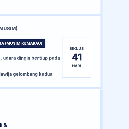
MUSIM)
GA (MUSIM KEMARAU)
SIKLUS
41
, udara dingin bertiup pada
HARI
awija gelombang kedua
i &