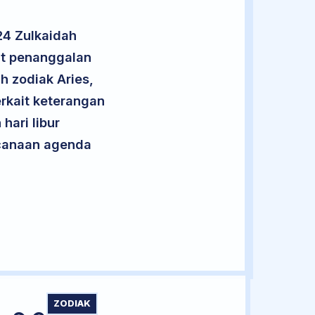
24 Zulkaidah
ut penanggalan
h zodiak Aries,
rkait keterangan
hari libur
encanaan agenda
ZODIAK