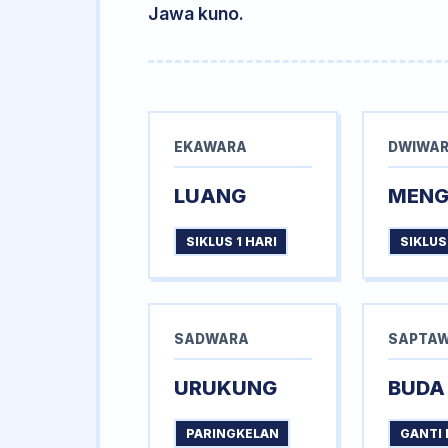
Jawa kuno.
EKAWARA
DWIWA
LUANG
MEN
SIKLUS 1 HARI
SIKLUS
SADWARA
SAPTA
URUKUNG
BUDA
PARINGKELAN
GANTI 