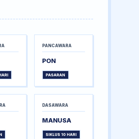
RA
PANCAWARA
PON
HARI
PASARAN
RA
DASAWARA
MANUSA
N
SIKLUS 10 HARI