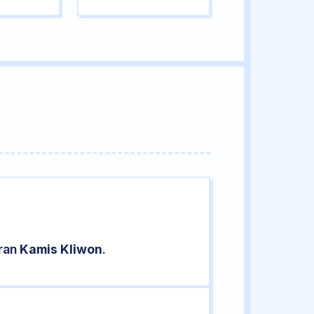
aran
Kamis Kliwon
.