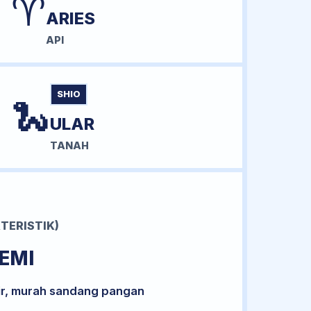
♈
ARIES
API
SHIO
🐍
ULAR
TANAH
TERISTIK)
EMI
ir, murah sandang pangan