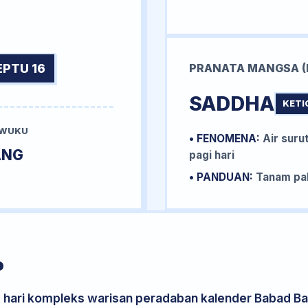
EPTU 16
PRANATA MANGSA (
SADDHA
KETI
 WUKU
• FENOMENA:
Air surut
ANG
pagi hari
• PANDUAN:
Tanam pal
P
s hari kompleks warisan peradaban kalender Babad Bal