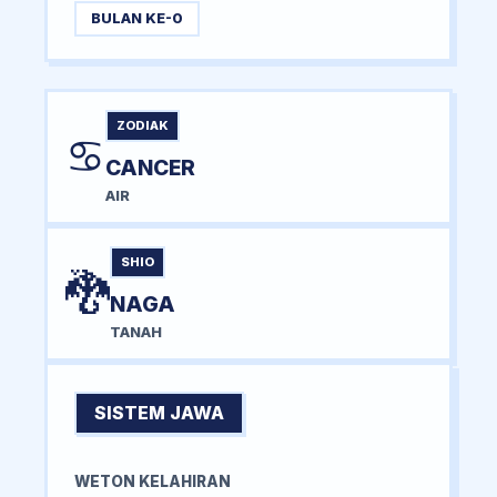
BULAN KE-0
ZODIAK
♋
CANCER
AIR
SHIO
🐉
NAGA
TANAH
SISTEM JAWA
WETON KELAHIRAN