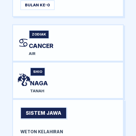
BULAN KE-0
ZODIAK
♋
CANCER
AIR
SHIO
🐉
NAGA
TANAH
SISTEM JAWA
WETON KELAHIRAN