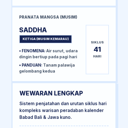
PRANATA MANGSA (MUSIM)
SADDHA
KETIGA (MUSIM KEMARAU)
SIKLUS
41
• FENOMENA:
Air surut, udara
HARI
dingin bertiup pada pagi hari
• PANDUAN:
Tanam palawija
gelombang kedua
WEWARAN LENGKAP
Sistem penjatahan dan urutan siklus hari
kompleks warisan peradaban kalender
Babad Bali & Jawa kuno.