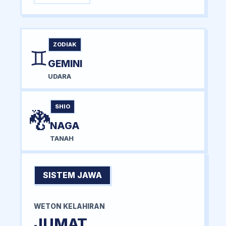
ZODIAK
♊
GEMINI
UDARA
SHIO
🐉
NAGA
TANAH
SISTEM JAWA
WETON KELAHIRAN
JUMAT