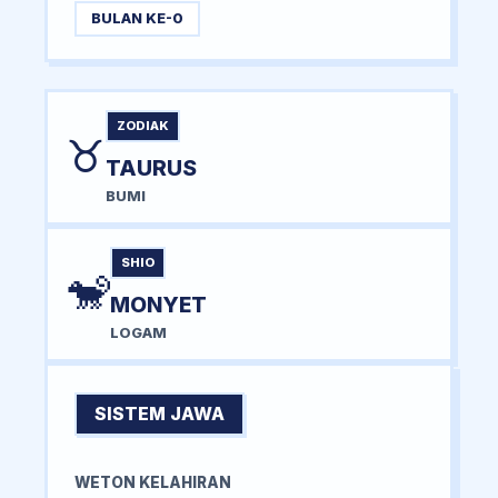
BULAN KE-0
ZODIAK
♉
TAURUS
BUMI
SHIO
🐒
MONYET
LOGAM
SISTEM JAWA
WETON KELAHIRAN