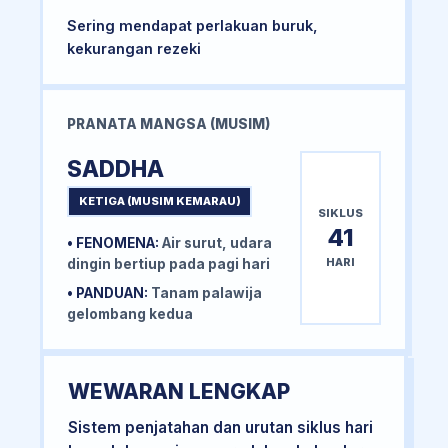
Sering mendapat perlakuan buruk,
kekurangan rezeki
PRANATA MANGSA (MUSIM)
SADDHA
KETIGA (MUSIM KEMARAU)
SIKLUS
41
• FENOMENA:
Air surut, udara
HARI
dingin bertiup pada pagi hari
• PANDUAN:
Tanam palawija
gelombang kedua
WEWARAN LENGKAP
Sistem penjatahan dan urutan siklus hari