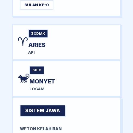
BULAN KE-0
ZODIAK
♈
ARIES
API
SHIO
🐒
MONYET
LOGAM
SISTEM JAWA
WETON KELAHIRAN