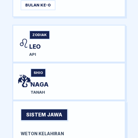
BULAN KE-0
ZODIAK
♌
LEO
API
SHIO
🐉
NAGA
TANAH
SISTEM JAWA
WETON KELAHIRAN