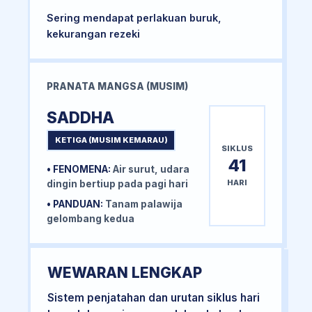
Sering mendapat perlakuan buruk,
kekurangan rezeki
PRANATA MANGSA (MUSIM)
SADDHA
KETIGA (MUSIM KEMARAU)
SIKLUS
41
• FENOMENA:
Air surut, udara
HARI
dingin bertiup pada pagi hari
• PANDUAN:
Tanam palawija
gelombang kedua
WEWARAN LENGKAP
Sistem penjatahan dan urutan siklus hari