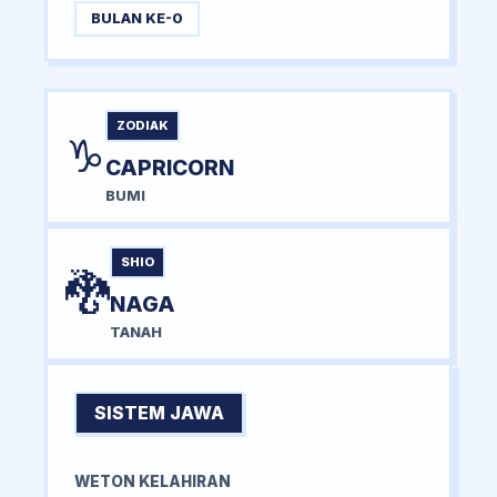
BULAN KE-0
ZODIAK
♑
CAPRICORN
BUMI
SHIO
🐉
NAGA
TANAH
SISTEM JAWA
WETON KELAHIRAN