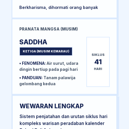
Berkharisma, dihormati orang banyak
PRANATA MANGSA (MUSIM)
SADDHA
KETIGA (MUSIM KEMARAU)
SIKLUS
41
• FENOMENA:
Air surut, udara
HARI
dingin bertiup pada pagi hari
• PANDUAN:
Tanam palawija
gelombang kedua
WEWARAN LENGKAP
Sistem penjatahan dan urutan siklus hari
kompleks warisan peradaban kalender