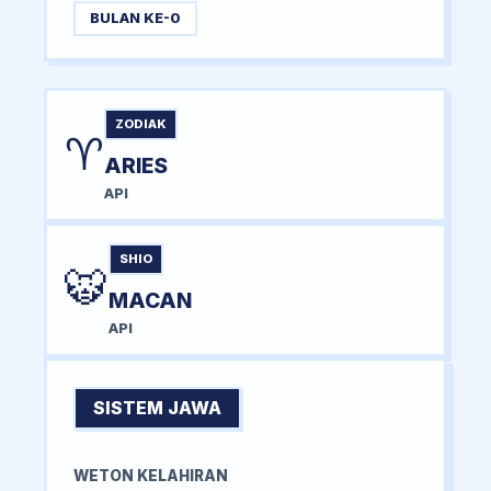
BULAN KE-0
ZODIAK
♈
ARIES
API
SHIO
🐯
MACAN
API
SISTEM JAWA
WETON KELAHIRAN