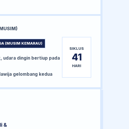
MUSIM)
GA (MUSIM KEMARAU)
SIKLUS
41
, udara dingin bertiup pada
HARI
awija gelombang kedua
i &