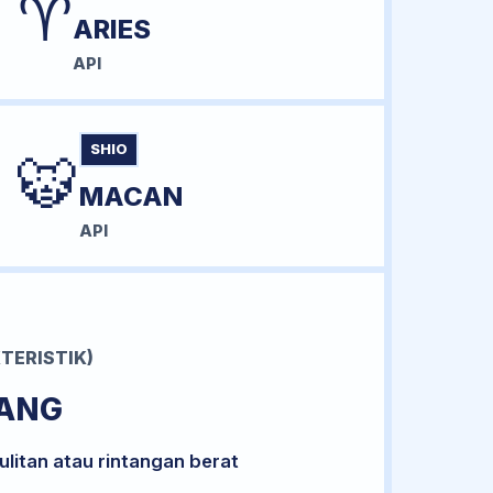
♈
ARIES
API
SHIO
🐯
MACAN
API
TERISTIK)
RANG
litan atau rintangan berat