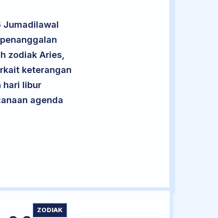
6 Jumadilawal
t penanggalan
h zodiak Aries,
rkait keterangan
hari libur
encanaan agenda
ZODIAK