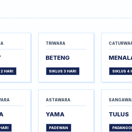
RA
TRIWARA
CATURWA
T
BETENG
MENAL
 2 HARI
SIKLUS 3 HARI
SIKLUS 4 
WARA
ASTAWARA
SANGAWA
A
YAMA
TULUS
HARI
PADEWAN
PADANGO