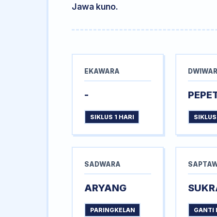
Jawa kuno.
EKAWARA
DWIWA
-
PEPE
SIKLUS 1 HARI
SIKLUS
SADWARA
SAPTA
ARYANG
SUKR
PARINGKELAN
GANTI 