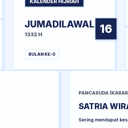
KALENDER HIJRIAH
JUMADILAWAL
16
1332 H
BULAN KE-0
PANCASUDA (KARAK
SATRIA WI
Sering mendapat kesu