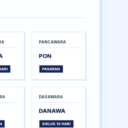
RA
PANCAWARA
A
PON
HARI
PASARAN
RA
DASAWARA
DANAWA
N
SIKLUS 10 HARI