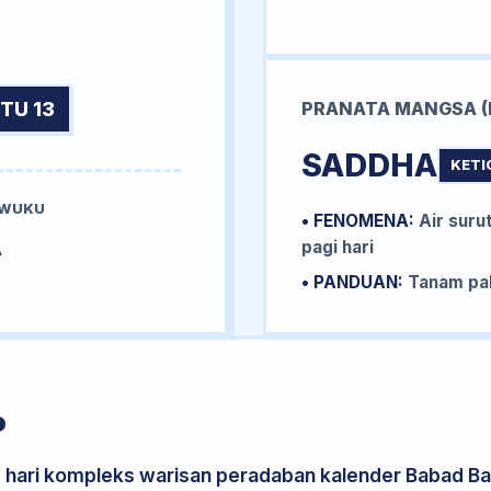
TU 13
PRANATA MANGSA (
SADDHA
KETI
 WUKU
• FENOMENA:
Air surut
A
pagi hari
• PANDUAN:
Tanam pal
P
s hari kompleks warisan peradaban kalender Babad Bal