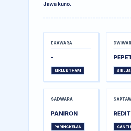
Jawa kuno.
EKAWARA
DWIWA
-
PEPE
SIKLUS 1 HARI
SIKLUS
SADWARA
SAPTA
PANIRON
REDIT
PARINGKELAN
GANTI 