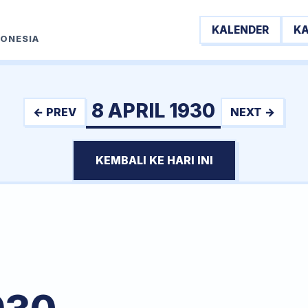
KALENDER
K
DONESIA
8 APRIL 1930
← PREV
NEXT →
KEMBALI KE HARI INI