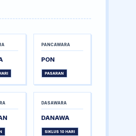
RA
PANCAWARA
A
PON
HARI
PASARAN
RA
DASAWARA
AN
DANAWA
N
SIKLUS 10 HARI