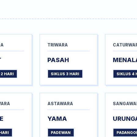
RA
TRIWARA
CATURWA
T
PASAH
MENAL
 2 HARI
SIKLUS 3 HARI
SIKLUS 4 
WARA
ASTAWARA
SANGAWA
E
YAMA
URUNG
HARI
PADEWAN
PADANGO