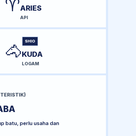
♈
ARIES
API
SHIO
🐴
KUDA
LOGAM
TERISTIK)
ABA
up batu, perlu usaha dan