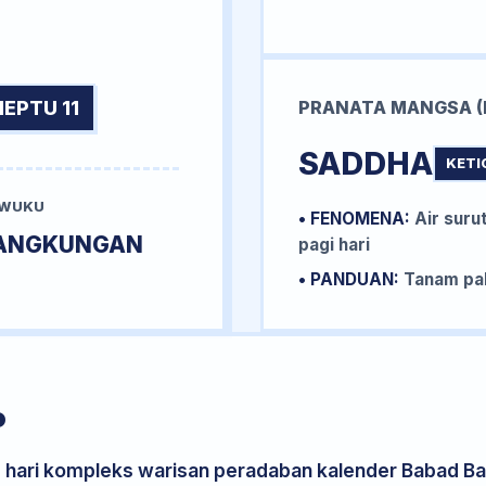
NEPTU 11
PRANATA MANGSA (
SADDHA
KETI
 WUKU
• FENOMENA:
Air surut
ANGKUNGAN
pagi hari
• PANDUAN:
Tanam pal
P
s hari kompleks warisan peradaban kalender Babad Bal