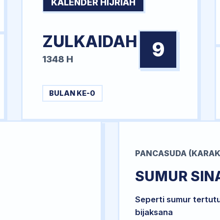
KALENDER HIJRIAH
ZULKAIDAH
9
1348 H
BULAN KE-0
PANCASUDA (KARAK
SUMUR SIN
Seperti sumur tertut
bijaksana