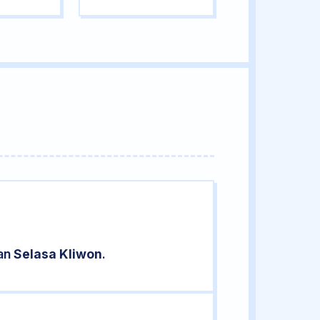
ran
Selasa Kliwon
.