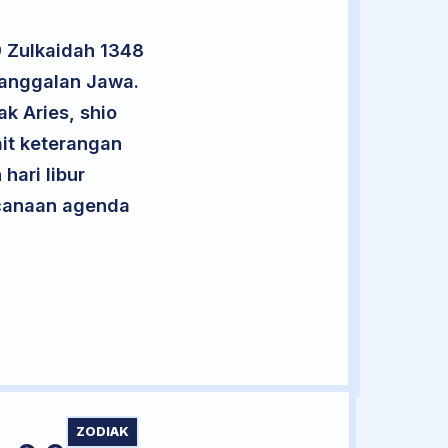
9 Zulkaidah 1348
nanggalan Jawa.
k Aries, shio
it keterangan
hari libur
encanaan agenda
ZODIAK