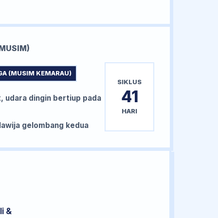
MUSIM)
GA (MUSIM KEMARAU)
SIKLUS
41
, udara dingin bertiup pada
HARI
awija gelombang kedua
i &