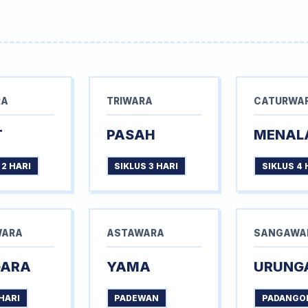
RA
TRIWARA
CATURWA
T
PASAH
MENAL
 2 HARI
SIKLUS 3 HARI
SIKLUS 4 
WARA
ASTAWARA
SANGAWA
GARA
YAMA
URUNG
HARI
PADEWAN
PADANGO