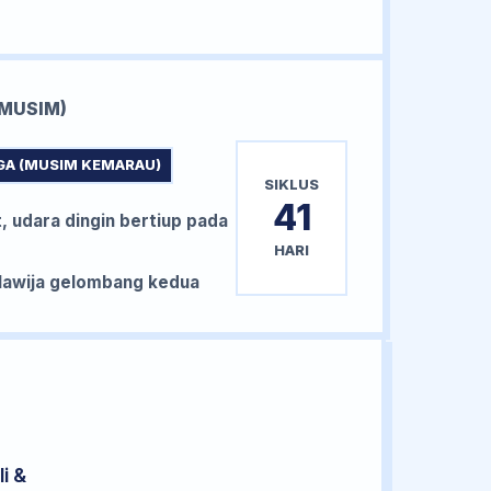
MUSIM)
GA (MUSIM KEMARAU)
SIKLUS
41
, udara dingin bertiup pada
HARI
awija gelombang kedua
i &