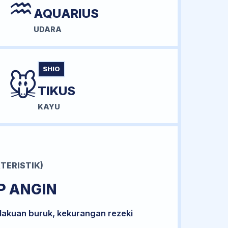
♒
AQUARIUS
UDARA
SHIO
🐭
TIKUS
KAYU
TERISTIK)
P ANGIN
lakuan buruk, kekurangan rezeki