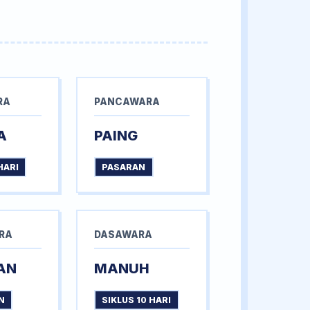
RA
PANCAWARA
A
PAING
HARI
PASARAN
RA
DASAWARA
AN
MANUH
N
SIKLUS 10 HARI