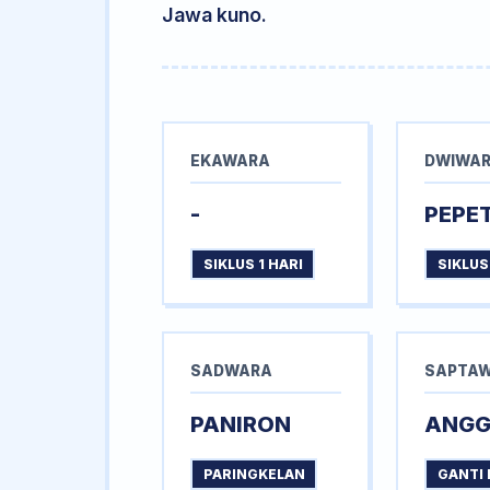
Jawa kuno.
EKAWARA
DWIWA
-
PEPE
SIKLUS 1 HARI
SIKLUS
SADWARA
SAPTA
PANIRON
ANG
PARINGKELAN
GANTI 