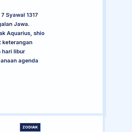
 7 Syawal 1317
galan Jawa.
ak Aquarius, shio
t keterangan
hari libur
encanaan agenda
ZODIAK