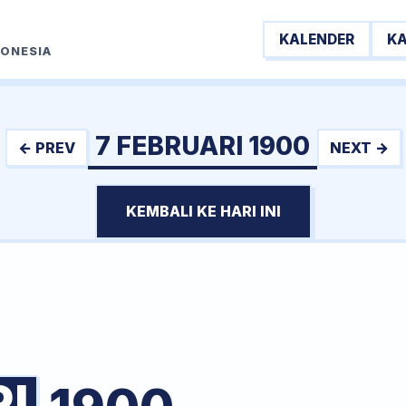
KALENDER
K
DONESIA
7 FEBRUARI 1900
← PREV
NEXT →
KEMBALI KE HARI INI
I