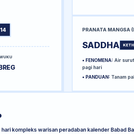
14
PRANATA MANGSA (
SADDHA
KETI
 WUKU
• FENOMENA:
Air surut
BREG
pagi hari
• PANDUAN:
Tanam pal
P
s hari kompleks warisan peradaban kalender Babad Bal