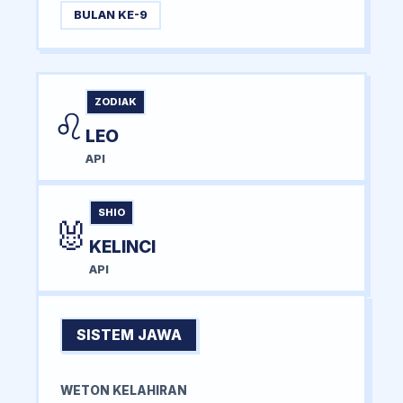
BULAN KE-9
ZODIAK
♌
LEO
API
SHIO
🐰
KELINCI
API
SISTEM JAWA
WETON KELAHIRAN