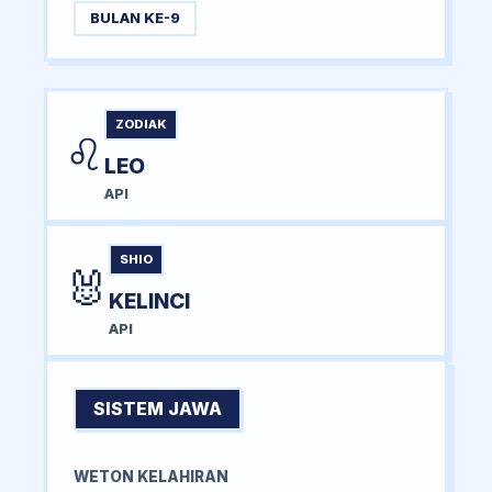
BULAN KE-9
ZODIAK
♌
LEO
API
SHIO
🐰
KELINCI
API
SISTEM JAWA
WETON KELAHIRAN