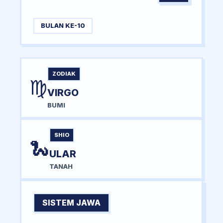
BULAN KE-10
ZODIAK
♍
VIRGO
BUMI
SHIO
🐍
ULAR
TANAH
SISTEM JAWA