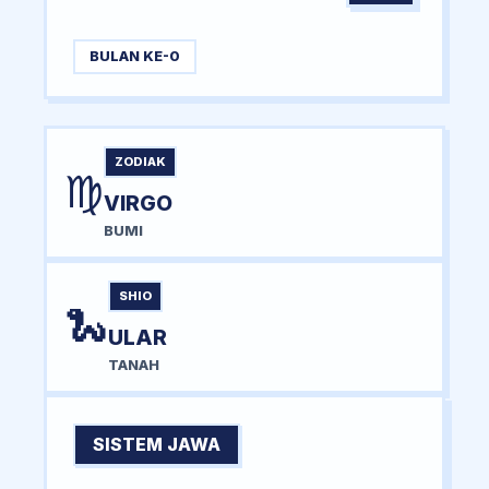
BULAN KE-0
ZODIAK
♍
VIRGO
BUMI
SHIO
🐍
ULAR
TANAH
SISTEM JAWA