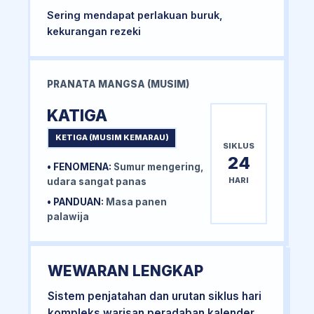
Sering mendapat perlakuan buruk,
kekurangan rezeki
PRANATA MANGSA (MUSIM)
KATIGA
KETIGA (MUSIM KEMARAU)
SIKLUS
24
• FENOMENA:
Sumur mengering,
HARI
udara sangat panas
• PANDUAN:
Masa panen
palawija
WEWARAN LENGKAP
Sistem penjatahan dan urutan siklus hari
kompleks warisan peradaban kalender