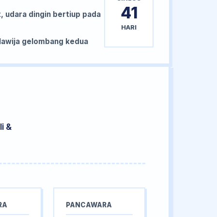
41
, udara dingin bertiup pada
HARI
awija gelombang kedua
i &
RA
PANCAWARA