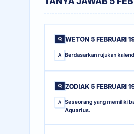
TANYA JAWAB 5 FEB
Q
WETON 5 FEBRUARI 1
Berdasarkan rujukan kalend
A
Q
ZODIAK 5 FEBRUARI 1
Seseorang yang memiliki ba
A
Aquarius
.