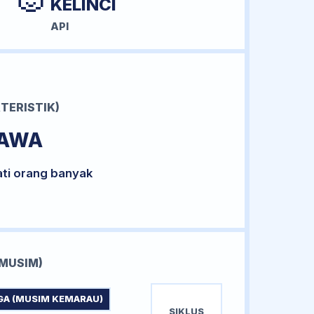
KELINCI
API
TERISTIK)
BAWA
ati orang banyak
MUSIM)
GA (MUSIM KEMARAU)
SIKLUS