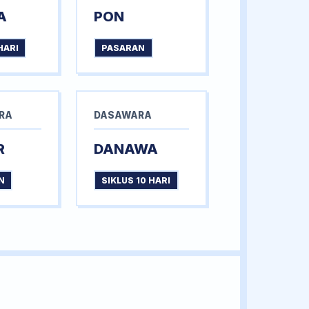
A
PON
HARI
PASARAN
RA
DASAWARA
R
DANAWA
N
SIKLUS 10 HARI