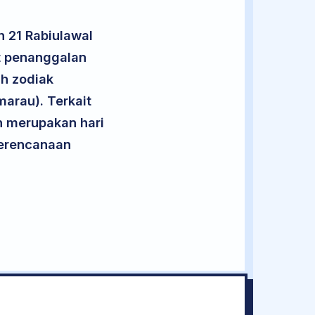
n 21 Rabiulawal
t penanggalan
uh zodiak
arau). Terkait
an merupakan hari
 perencanaan