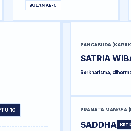
BULAN KE-0
PANCASUDA (KARAK
SATRIA WI
Berkharisma, dihorm
TU 10
PRANATA MANGSA (
SADDHA
KETI