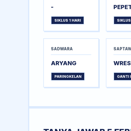
-
PEPE
SIKLUS 1 HARI
SIKLUS
SADWARA
SAPTA
ARYANG
WRES
PARINGKELAN
GANTI 