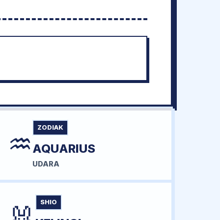
ZODIAK
♒
AQUARIUS
UDARA
SHIO
🐰