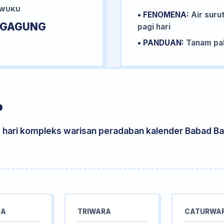
 WUKU
• FENOMENA:
Air surut
IGAGUNG
pagi hari
• PANDUAN:
Tanam pal
P
s hari kompleks warisan peradaban kalender Babad Bal
RA
TRIWARA
CATURWA