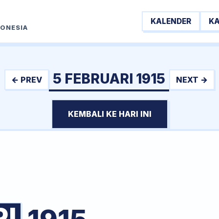
KALENDER
K
DONESIA
5 FEBRUARI 1915
← PREV
NEXT →
KEMBALI KE HARI INI
I