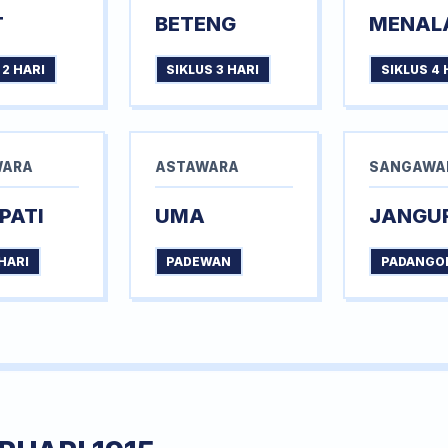
T
BETENG
MENAL
 2 HARI
SIKLUS 3 HARI
SIKLUS 4 
WARA
ASTAWARA
SANGAWA
PATI
UMA
JANGU
HARI
PADEWAN
PADANGO