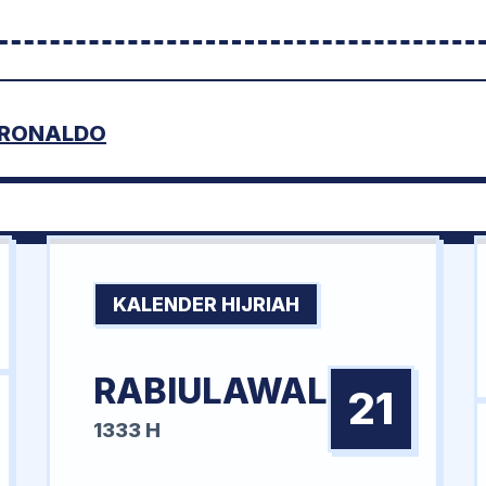
 RONALDO
KALENDER HIJRIAH
RABIULAWAL
21
1333 H