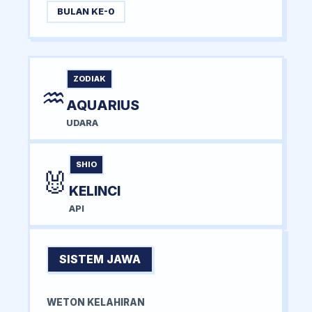
BULAN KE-0
ZODIAK
♒
AQUARIUS
UDARA
SHIO
🐰
KELINCI
API
SISTEM JAWA
WETON KELAHIRAN