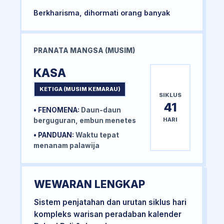
Berkharisma, dihormati orang banyak
PRANATA MANGSA (MUSIM)
KASA
KETIGA (MUSIM KEMARAU)
SIKLUS
41
• FENOMENA:
Daun-daun
HARI
berguguran, embun menetes
• PANDUAN:
Waktu tepat
menanam palawija
WEWARAN LENGKAP
Sistem penjatahan dan urutan siklus hari
kompleks warisan peradaban kalender