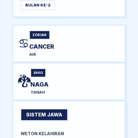
BULAN KE-2
ZODIAK
♋
CANCER
AIR
SHIO
🐉
NAGA
TANAH
SISTEM JAWA
WETON KELAHIRAN