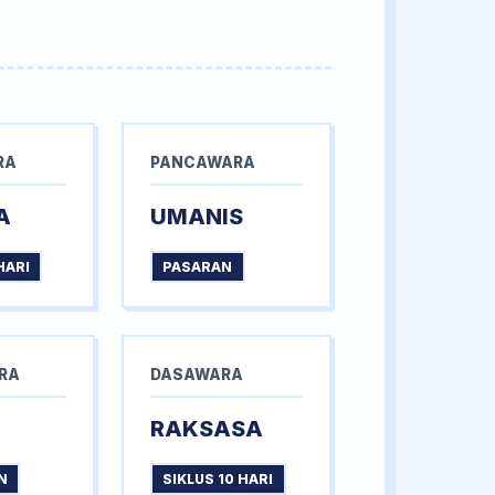
RA
PANCAWARA
A
UMANIS
HARI
PASARAN
RA
DASAWARA
RAKSASA
N
SIKLUS 10 HARI