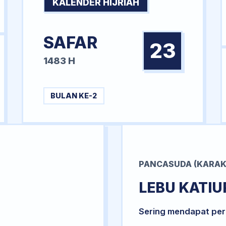
KALENDER HIJRIAH
SAFAR
23
1483 H
BULAN KE-2
PANCASUDA (KARAK
LEBU KATIU
Sering mendapat per