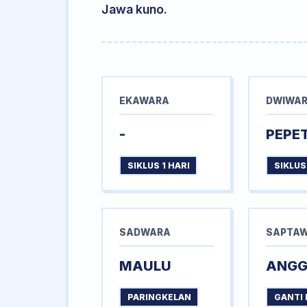
Jawa kuno.
EKAWARA
DWIWA
-
PEPE
SIKLUS 1 HARI
SIKLUS
SADWARA
SAPTA
MAULU
ANG
PARINGKELAN
GANTI 