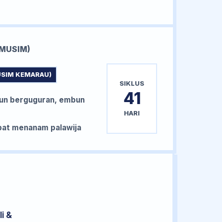
MUSIM)
USIM KEMARAU)
SIKLUS
41
un berguguran, embun
HARI
at menanam palawija
i &