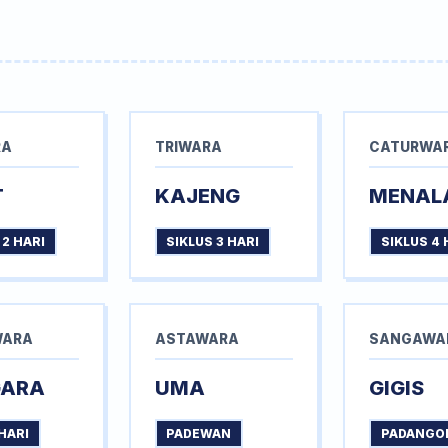
RA
TRIWARA
CATURWA
T
KAJENG
MENAL
 2 HARI
SIKLUS 3 HARI
SIKLUS 4 
WARA
ASTAWARA
SANGAWA
GARA
UMA
GIGIS
HARI
PADEWAN
PADANGO