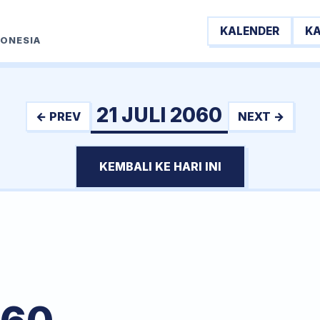
KALENDER
K
DONESIA
21 JULI 2060
← PREV
NEXT →
KEMBALI KE HARI INI