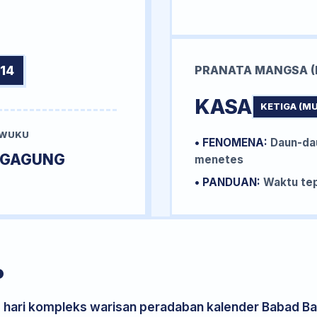
14
PRANATA MANGSA (
KASA
KETIGA (M
 WUKU
• FENOMENA:
Daun-da
IGAGUNG
menetes
• PANDUAN:
Waktu tep
P
s hari kompleks warisan peradaban kalender Babad Bal