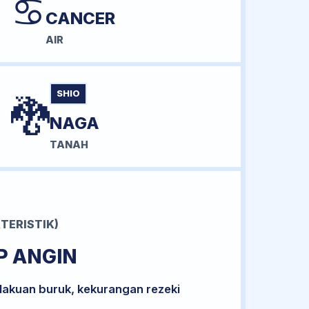
♋
CANCER
AIR
SHIO
🐉
NAGA
TANAH
TERISTIK)
P ANGIN
lakuan buruk, kekurangan rezeki