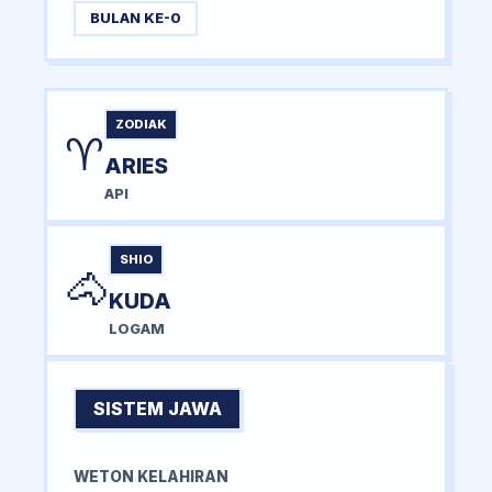
BULAN KE-0
ZODIAK
♈
ARIES
API
SHIO
🐴
KUDA
LOGAM
SISTEM JAWA
WETON KELAHIRAN