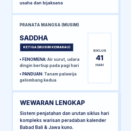
usaha dan bijaksana
PRANATA MANGSA (MUSIM)
SADDHA
KETIGA (MUSIM KEMARAU)
SIKLUS
41
• FENOMENA:
Air surut, udara
HARI
dingin bertiup pada pagi hari
• PANDUAN:
Tanam palawija
gelombang kedua
WEWARAN LENGKAP
Sistem penjatahan dan urutan siklus hari
kompleks warisan peradaban kalender
Babad Bali & Jawa kuno.