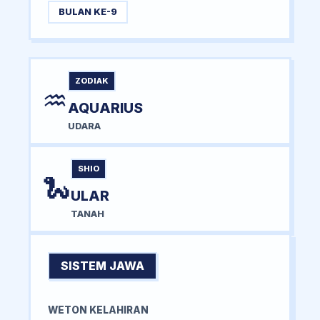
BULAN KE-9
ZODIAK
♒
AQUARIUS
UDARA
SHIO
🐍
ULAR
TANAH
SISTEM JAWA
WETON KELAHIRAN