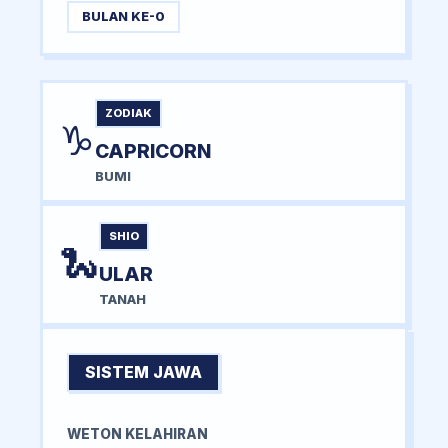
BULAN KE-0
ZODIAK
♑
CAPRICORN
BUMI
SHIO
🐍
ULAR
TANAH
SISTEM JAWA
WETON KELAHIRAN