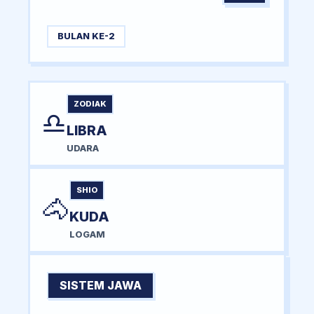
BULAN KE-2
ZODIAK
♎
LIBRA
UDARA
SHIO
🐴
KUDA
LOGAM
SISTEM JAWA