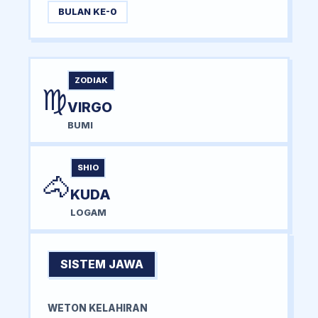
BULAN KE-0
ZODIAK
♍
VIRGO
BUMI
SHIO
🐴
KUDA
LOGAM
SISTEM JAWA
WETON KELAHIRAN