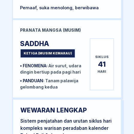
Pemaaf, suka menolong, berwibawa
PRANATA MANGSA (MUSIM)
SADDHA
KETIGA (MUSIM KEMARAU)
SIKLUS
41
• FENOMENA:
Air surut, udara
HARI
dingin bertiup pada pagi hari
• PANDUAN:
Tanam palawija
gelombang kedua
WEWARAN LENGKAP
Sistem penjatahan dan urutan siklus hari
kompleks warisan peradaban kalender