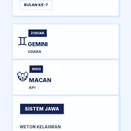
BULAN KE-7
ZODIAK
♊
GEMINI
UDARA
SHIO
🐯
MACAN
API
SISTEM JAWA
WETON KELAHIRAN