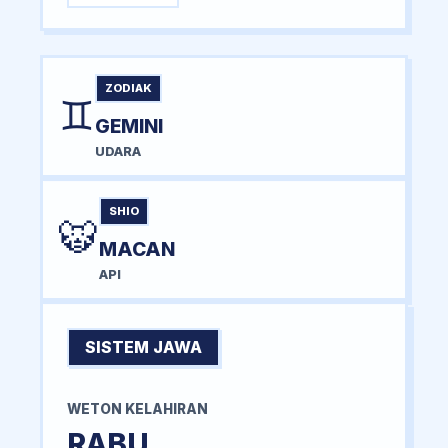
ZODIAK
♊
GEMINI
UDARA
SHIO
🐯
MACAN
API
SISTEM JAWA
WETON KELAHIRAN
RABU