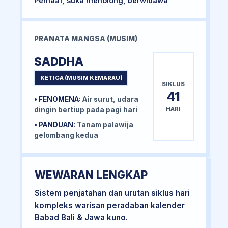
Pemaaf, suka menolong, berwibawa
PRANATA MANGSA (MUSIM)
SADDHA
KETIGA (MUSIM KEMARAU)
SIKLUS
41
• FENOMENA:
Air surut, udara
HARI
dingin bertiup pada pagi hari
• PANDUAN:
Tanam palawija
gelombang kedua
WEWARAN LENGKAP
Sistem penjatahan dan urutan siklus hari
kompleks warisan peradaban kalender
Babad Bali & Jawa kuno.