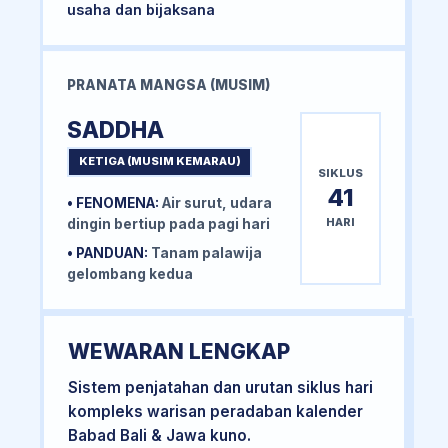
usaha dan bijaksana
PRANATA MANGSA (MUSIM)
SADDHA
KETIGA (MUSIM KEMARAU)
SIKLUS
41
• FENOMENA:
Air surut, udara
HARI
dingin bertiup pada pagi hari
• PANDUAN:
Tanam palawija
gelombang kedua
WEWARAN LENGKAP
Sistem penjatahan dan urutan siklus hari
kompleks warisan peradaban kalender
Babad Bali & Jawa kuno.