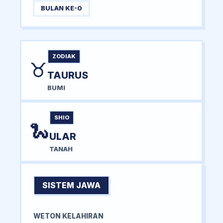
BULAN KE-0
ZODIAK
♉
TAURUS
BUMI
SHIO
🐍
ULAR
TANAH
SISTEM JAWA
WETON KELAHIRAN